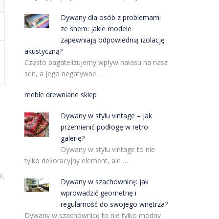
Dywany dla osób z problemami
ze snem: jakie modele
zapewniają odpowiednią izolację
akustyczną?
Często bagatelizujemy wpływ hałasu na nasz
sen, a jego negatywne …
meble drewniane sklep
Dywany w stylu vintage – jak
przemienić podłogę w retro
galerię?
Dywany w stylu vintage to nie
tylko dekoracyjny element, ale …
e,
Dywany w szachownicę: jak
wprowadzić geometrię i
regularność do swojego wnętrza?
Dywany w szachownicę to nie tylko modny