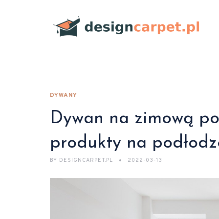
DYWANY
Dywan na zimową por
produkty na podłodz
BY
DESIGNCARPET.PL
2022-03-13