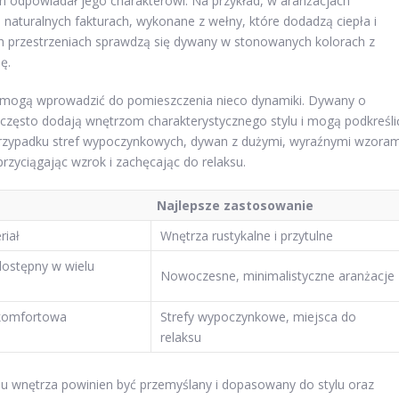
n odpowiadał jego charakterowi. Na przykład, w aranżacjach
naturalnych fakturach, wykonane z wełny, które dodadzą ciepła i
h przestrzeniach sprawdzą się dywany w stonowanych kolorach z
ę.
e mogą wprowadzić do pomieszczenia nieco dynamiki. Dywany o
często dodają wnętrzom charakterystycznego stylu i mogą podkreśli
 przypadku stref wypoczynkowych, dywan z dużymi, wyraźnymi wzoram
przyciągając wzrok i zachęcając do relaksu.
Najlepsze zastosowanie
riał
Wnętrza rustykalne i przytulne
dostępny w wielu
Nowoczesne, minimalistyczne aranżacje
 komfortowa
Strefy wypoczynkowe, miejsca do
relaksu
wnętrza powinien być przemyślany i dopasowany do stylu oraz