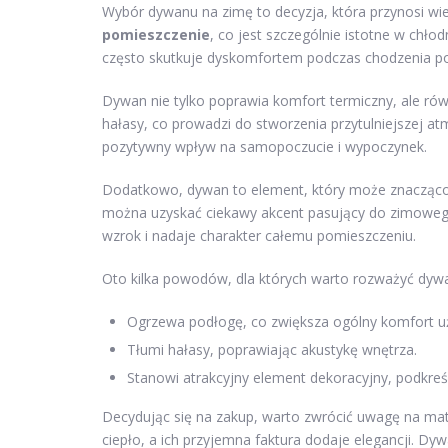
Wybór dywanu na zimę to decyzja, która przynosi wiel
pomieszczenie
, co jest szczególnie istotne w chło
często skutkuje dyskomfortem podczas chodzenia p
Dywan nie tylko poprawia komfort termiczny, ale ró
hałasy, co prowadzi do stworzenia przytulniejszej a
pozytywny wpływ na samopoczucie i wypoczynek.
Dodatkowo, dywan to element, który może znacząco 
można uzyskać ciekawy akcent pasujący do zimowego
wzrok i nadaje charakter całemu pomieszczeniu.
Oto kilka powodów, dla których warto rozważyć dyw
Ogrzewa podłogę, co zwiększa ogólny komfort u
Tłumi hałasy, poprawiając akustykę wnętrza.
Stanowi atrakcyjny element dekoracyjny, podkreś
Decydując się na zakup, warto zwrócić uwagę na mater
ciepło, a ich przyjemna faktura dodaje elegancji. Dyw