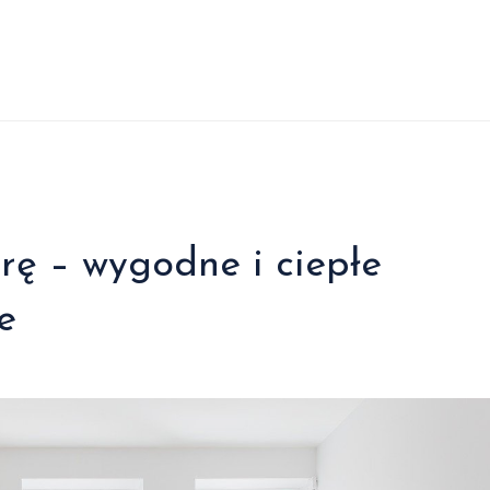
ę – wygodne i ciepłe
e