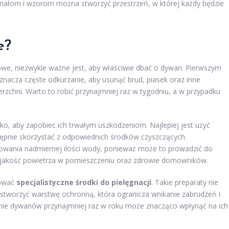
riałom i wzorom można stworzyć przestrzeń, w której każdy będzie
e?
we, niezwykle ważne jest, aby właściwie dbać o dywan. Pierwszym
oznacza częste odkurzanie, aby usunąć brud, piasek oraz inne
rzchni. Warto to robić przynajmniej raz w tygodniu, a w przypadku
ko, aby zapobiec ich trwałym uszkodzeniom. Najlepiej jest użyć
stępnie skorzystać z odpowiednich środków czyszczących
owania nadmiernej ilości wody, ponieważ może to prowadzić do
na jakość powietrza w pomieszczeniu oraz zdrowie domowników.
sować
specjalistyczne środki do pielęgnacji
. Takie preparaty nie
 stworzyć warstwę ochronną, która ogranicza wnikanie zabrudzeń i
nie dywanów przynajmniej raz w roku może znacząco wpłynąć na ich