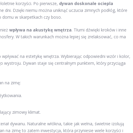
oletnie korzyści. Po pierwsze,
dywan doskonale ociepla
dne dni. Dzięki niemu można uniknąć uczucia zimnych podłóg, które
o domu w skarpetkach czy boso.
wnież
wpływa na akustykę wnętrza
. Tłumi dźwięki kroków i inne
tmosfery. W takich warunkach można lepiej się zrelaksować, co ma
wpływać na estetykę wnętrza. Wybierając odpowiedni wzór i kolor,
 wystroju. Dywan staje się centralnym punktem, który przyciąga
an na zimę:
żytkowania.
lający zimowy klimat.
iał dywanu. Naturalne włókna, takie jak wełna, świetnie izolują
an na zimę to zatem inwestycja, która przyniesie wiele korzyści i