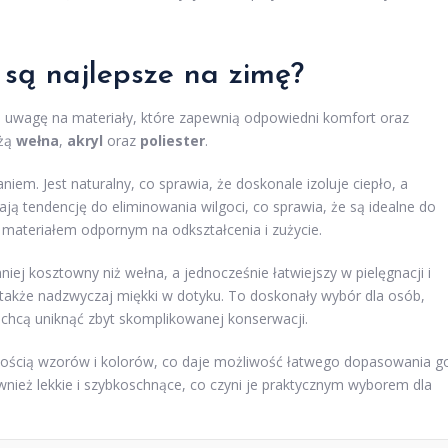
 są najlepsze na zimę?
ą uwagę na materiały, które zapewnią odpowiedni komfort oraz
eżą
wełna
,
akryl
oraz
poliester
.
niem. Jest naturalny, co sprawia, że doskonale izoluje ciepło, a
ją tendencję do eliminowania wilgoci, co sprawia, że są idealne do
materiałem odpornym na odkształcenia i zużycie.
mniej kosztowny niż wełna, a jednocześnie łatwiejszy w pielęgnacji i
t także nadzwyczaj miękki w dotyku. To doskonały wybór dla osób,
chcą uniknąć zbyt skomplikowanej konserwacji.
odnością wzorów i kolorów, co daje możliwość łatwego dopasowania g
nież lekkie i szybkoschnące, co czyni je praktycznym wyborem dla