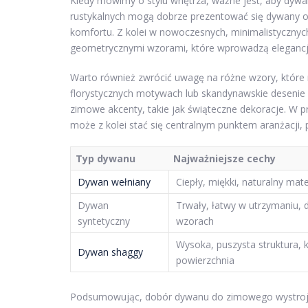
Kiedy mówimy o stylu wnętrza, ważne jest, aby dywa
rustykalnych mogą dobrze prezentować się dywany o 
komfortu. Z kolei w nowoczesnych, minimalistycznyc
geometrycznymi wzorami, które wprowadzą elegancj
Warto również zwrócić uwagę na różne wzory, któr
florystycznych motywach lub skandynawskie desenie 
zimowe akcenty, takie jak świąteczne dekoracje. W
może z kolei stać się centralnym punktem aranżacji, 
Typ dywanu
Najważniejsze cechy
Dywan wełniany
Ciepły, miękki, naturalny mate
Dywan
Trwały, łatwy w utrzymaniu, 
syntetyczny
wzorach
Wysoka, puszysta struktura,
Dywan shaggy
powierzchnia
Podsumowując, dobór dywanu do zimowego wystroju 