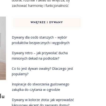
dobrać rozmiar i układ do wnętrza, by
zachować harmonię i funkcjonalność
WNĘTRZE I DYWANY
Dywany dla osób starszych – wybór
produktów bezpiecznych i wygodnych
Dywany retro – jak przywołać ducha
minionych dekad na podłodze?
Co to jest dywan owalny? Dlaczego jest
popularny?
Inspiracje do stworzenia gustownego
zakątka do czytania w ogrodzie
lu
Dywany w kolorze złota: jak wprowadzić
luksusowy akcent do swojego domu?