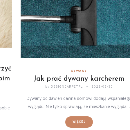
rzyć
DYWANY
oim
Jak prać dywany karcherem
by
DESIGNCARPET.PL
2022-03-30
Dywany od dawien dawna domowi dodają wspaniałeg
wyglądu. Nie tylko sprawiają, że mieszkanie wygląda…
sobie
WIĘCEJ