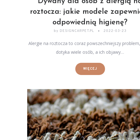
Dywany dla osób z alergią n
roztocza: jakie modele zapewni
odpowiednią higienę?
by
DESIGNCARPET.PL
2022-03-23
Alergie na roztocza to coraz powszechniejszy problem,
dotyka wiele osób, a ich objawy…
WIĘCEJ