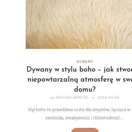
DYWANY
Dywany w stylu boho – jak stwo
niepowtarzalną atmosferę w sw
domu?
by
DESIGNCARPET.PL
2022-03-30
Styl boho to prawdziwa uczta dla zmysłów, łącząca w 
swobodę, kreatywność i różnorodność.…