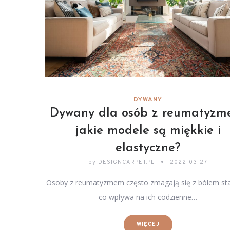
DYWANY
Dywany dla osób z reumatyzm
jakie modele są miękkie i
elastyczne?
by
DESIGNCARPET.PL
2022-03-27
Osoby z reumatyzmem często zmagają się z bólem s
co wpływa na ich codzienne…
WIĘCEJ