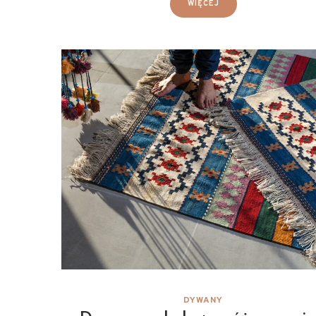
WIĘCEJ
DYWANY