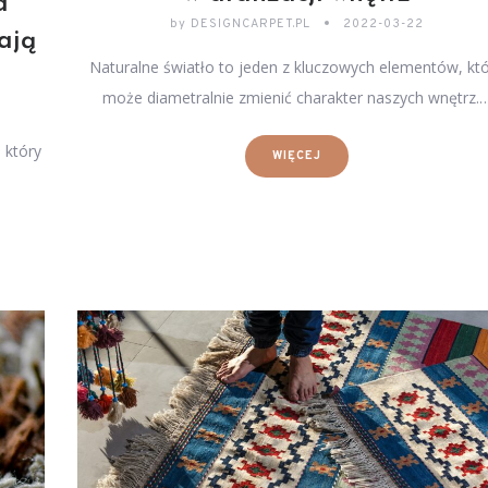
a
by
DESIGNCARPET.PL
2022-03-22
ają
Naturalne światło to jeden z kluczowych elementów, kt
może diametralnie zmienić charakter naszych wnętrz.
 który
WIĘCEJ