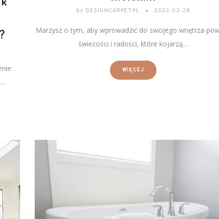
ak
by
DESIGNCARPET.PL
2022-03-28
Marzysz o tym, aby wprowadzić do swojego wnętrza po
?
świeżości i radości, które kojarzą…
enie
WIĘCEJ
h…