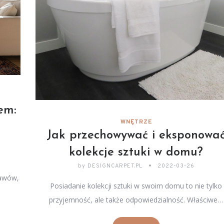
em:
WNĘTRZE
Jak przechowywać i eksponowa
kolekcje sztuki w domu?
by
DESIGNCARPET.PL
2022-03-26
tawów,
Posiadanie kolekcji sztuki w swoim domu to nie tylko
przyjemność, ale także odpowiedzialność. Właściwe…