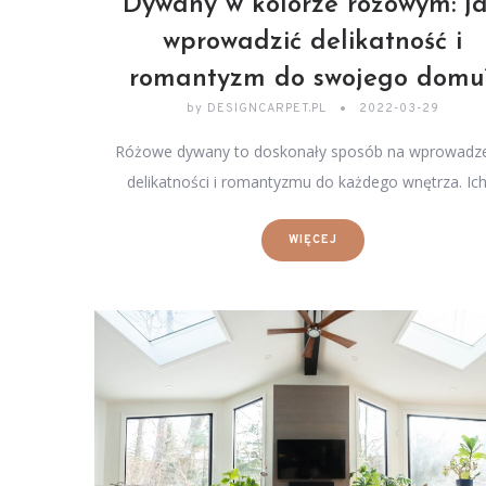
Dywany w kolorze różowym: j
wprowadzić delikatność i
romantyzm do swojego domu
by
DESIGNCARPET.PL
2022-03-29
Różowe dywany to doskonały sposób na wprowadz
delikatności i romantyzmu do każdego wnętrza. Ic
WIĘCEJ