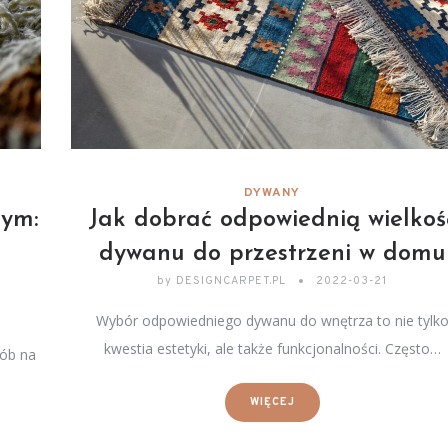
DYWANY
ym:
Jak dobrać odpowiednią wielkoś
dywanu do przestrzeni w domu
by
DESIGNCARPET.PL
2022-03-21
Wybór odpowiedniego dywanu do wnętrza to nie tylk
kwestia estetyki, ale także funkcjonalności. Często…
ób na
WIĘCEJ