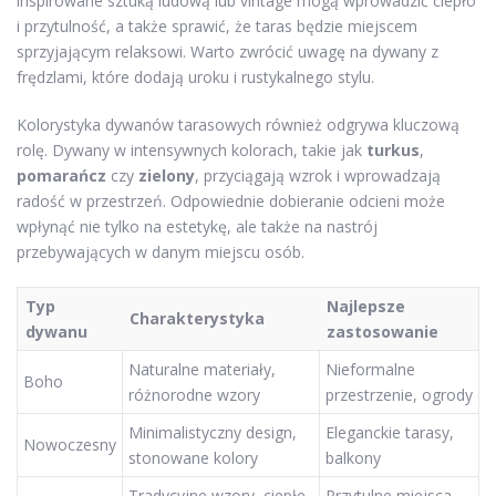
inspirowane sztuką ludową lub vintage mogą wprowadzić ciepło
i przytulność, a także sprawić, że taras będzie miejscem
sprzyjającym relaksowi. Warto zwrócić uwagę na dywany z
frędzlami, które dodają uroku i rustykalnego stylu.
Kolorystyka dywanów tarasowych również odgrywa kluczową
rolę. Dywany w intensywnych kolorach, takie jak
turkus
,
pomarańcz
czy
zielony
, przyciągają wzrok i wprowadzają
radość w przestrzeń. Odpowiednie dobieranie odcieni może
wpłynąć nie tylko na estetykę, ale także na nastrój
przebywających w danym miejscu osób.
Typ
Najlepsze
Charakterystyka
dywanu
zastosowanie
Naturalne materiały,
Nieformalne
Boho
różnorodne wzory
przestrzenie, ogrody
Minimalistyczny design,
Eleganckie tarasy,
Nowoczesny
stonowane kolory
balkony
Tradycyjne wzory, ciepłe
Przytulne miejsca