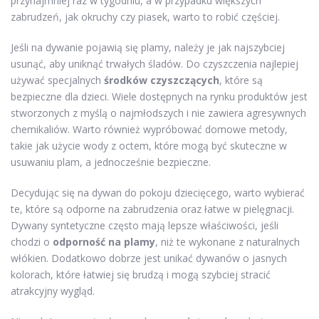
przynajmniej raz w tygodniu, a w przypadku większych
zabrudzeń, jak okruchy czy piasek, warto to robić częściej.
Jeśli na dywanie pojawią się plamy, należy je jak najszybciej
usunąć, aby uniknąć trwałych śladów. Do czyszczenia najlepiej
używać specjalnych
środków czyszczących
, które są
bezpieczne dla dzieci. Wiele dostępnych na rynku produktów jest
stworzonych z myślą o najmłodszych i nie zawiera agresywnych
chemikaliów. Warto również wypróbować domowe metody,
takie jak użycie wody z octem, które mogą być skuteczne w
usuwaniu plam, a jednocześnie bezpieczne.
Decydując się na dywan do pokoju dziecięcego, warto wybierać
te, które są odporne na zabrudzenia oraz łatwe w pielęgnacji.
Dywany syntetyczne często mają lepsze właściwości, jeśli
chodzi o
odporność na plamy
, niż te wykonane z naturalnych
włókien. Dodatkowo dobrze jest unikać dywanów o jasnych
kolorach, które łatwiej się brudzą i mogą szybciej stracić
atrakcyjny wygląd.