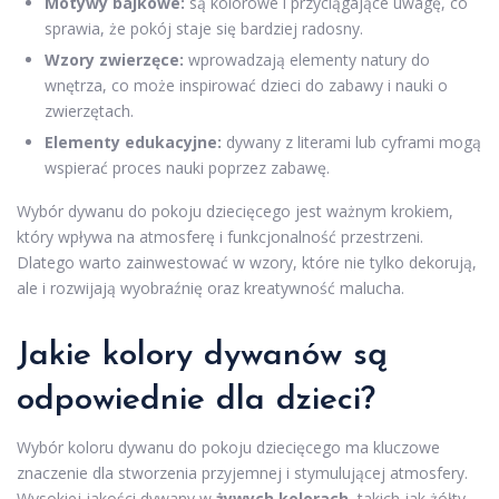
Motywy bajkowe:
są kolorowe i przyciągające uwagę, co
sprawia, że pokój staje się bardziej radosny.
Wzory zwierzęce:
wprowadzają elementy natury do
wnętrza, co może inspirować dzieci do zabawy i nauki o
zwierzętach.
Elementy edukacyjne:
dywany z literami lub cyframi mogą
wspierać proces nauki poprzez zabawę.
Wybór dywanu do pokoju dziecięcego jest ważnym krokiem,
który wpływa na atmosferę i funkcjonalność przestrzeni.
Dlatego warto zainwestować w wzory, które nie tylko dekorują,
ale i rozwijają wyobraźnię oraz kreatywność malucha.
Jakie kolory dywanów są
odpowiednie dla dzieci?
Wybór koloru dywanu do pokoju dziecięcego ma kluczowe
znaczenie dla stworzenia przyjemnej i stymulującej atmosfery.
Wysokiej jakości dywany w
żywych kolorach
, takich jak żółty,