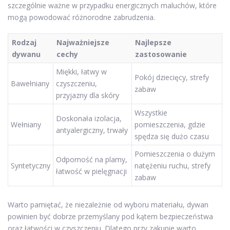
szczególnie ważne w przypadku energicznych maluchów, które
mogą powodować różnorodne zabrudzenia.
Rodzaj
Najważniejsze
Najlepsze
dywanu
cechy
zastosowanie
Miękki, łatwy w
Pokój dziecięcy, strefy
Bawełniany
czyszczeniu,
zabaw
przyjazny dla skóry
Wszystkie
Doskonała izolacja,
Wełniany
pomieszczenia, gdzie
antyalergiczny, trwały
spędza się dużo czasu
Pomieszczenia o dużym
Odporność na plamy,
Syntetyczny
natężeniu ruchu, strefy
łatwość w pielęgnacji
zabaw
Warto pamiętać, że niezależnie od wyboru materiału, dywan
powinien być dobrze przemyślany pod kątem bezpieczeństwa
oraz łatwości w czyszczeniu. Dlatego przy zakupie warto