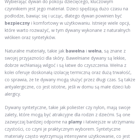
Wybierając dywan do pokoju dziecięcego, kluczowym
czynnikiem jest jego materiał. Dzieci spędzają dużo czasu na
podłodze, bawiąc się i ucząc, dlatego dywan powinien być
bezpieczny
i komfortowy w użytkowaniu. Istnieje wiele opcji,
które warto rozważyć, w tym dywany wykonane z naturalnych
włókien oraz syntetyków.
Naturalne materiały, takie jak
bawełna
i
wełna
, są znane z
swojej przyjazności dla skóry. Bawełniane dywany są lekkie,
dobrze wchłaniają wilgoć i są łatwe do czyszczenia. Wełna z
kolei oferuje doskonałą izolację termiczną oraz dużą trwałość,
co sprawia, że te dywany mogą służyć przez długi czas. Są także
antyalergiczne, co jest istotne, jeśli w domu są małe dzieci lub
alergicy.
Dywany syntetyczne, takie jak poliester czy nylon, mają swoje
zalety, które mogą być atrakcyjne dla rodzin z dziećmi. Są one
zazwyczaj bardziej odporne na
plamy
i łatwiejsze w utrzymaniu
czystości, co czyni je praktycznym wyborem. Syntetyczne
materiały często wytrzymują intensywne użytkowanie, co jest