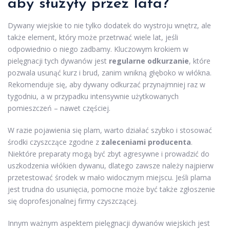
aby służyły przez lata?
Dywany wiejskie to nie tylko dodatek do wystroju wnętrz, ale
także element, który może przetrwać wiele lat, jeśli
odpowiednio o niego zadbamy. Kluczowym krokiem w
pielęgnacji tych dywanów jest
regularne odkurzanie
, które
pozwala usunąć kurz i brud, zanim wnikną głęboko w włókna.
Rekomenduje się, aby dywany odkurzać przynajmniej raz w
tygodniu, a w przypadku intensywnie użytkowanych
pomieszczeń – nawet częściej.
W razie pojawienia się plam, warto działać szybko i stosować
środki czyszczące zgodne z
zaleceniami producenta
.
Niektóre preparaty mogą być zbyt agresywne i prowadzić do
uszkodzenia włókien dywanu, dlatego zawsze należy najpierw
przetestować środek w mało widocznym miejscu. Jeśli plama
jest trudna do usunięcia, pomocne może być także zgłoszenie
się do
profesjonalnej firmy czyszczącej.
Innym ważnym aspektem pielęgnacji dywanów wiejskich jest