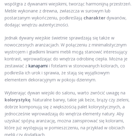
współgra z dywanami wiejskimi, tworząc harmonijną przestrzeń.
Meble wykonane z drewna, zwłaszcza w surowym lub
postarzanym wykończeniu, podkreślają
charakter
dywanów,
dodając wnętrzu autentyczności.
Jednak dywany wiejskie świetnie sprawdzają się także w
nowoczesnych aranżacjach. W połączeniu z minimalistycznym
wystrojem i gładkimi liniami mebli mogą stanowić interesujący
kontrast, wprowadzając do wnętrza odrobinę ciepła. Można je
zestawiać z
kanapami
i fotelami w stonowanych kolorach, co
podkreśla ich urok i sprawia, że stają się wyjątkowym
elementem dekoracyjnym w pokoju dziennym.
Wybierając dywan wiejski do salonu, warto zwrócić uwagę na
kolorystykę
. Naturalne barwy, takie jak beże, brązy czy zieleni,
dobrze komponują się z większością palet kolorystycznych, a
jednocześnie wprowadzają do wnętrza elementy natury. Aby
uzyskać spójną aranżację, można zainspirować się kolorami,
które już występują w pomieszczeniu, na przykład w obiciach
mebli czy dodatkach.