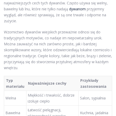
najważniejszych cech tych dywanów. Często używa się wełny,
bawełny lub lnu, które nie tylko nadają
dywanom
przyjemny
wygląd, ale również sprawiają, że są one trwałe i odporne na
zużycie.
Wzornictwo dywanów wiejskich przeważnie odnosi się do
tradycyjnych motywów, co nadaje im niepowtarzalny urok.
Można zauważyć na nich zarówno proste, jak i bardziej
skomplikowane wzory, które odzwierciedlają lokalne rzemiosło i
regionalne tradycje. Ciepłe kolory, takie jak beże, brązy i zielenie,
przyczyniają się do stworzenia przytulnej atmosfery w każdym
wnętrzu.
Typ
Przykłady
Najważniejsze cechy
materiału
zastosowania
Miękkość i trwałość, dobrze
Wełna
Salon, sypialnia
izoluje ciepło
Łatwość pielęgnacji,
Bawełna
Kuchnia, jadalnia
różnorodność wzorów