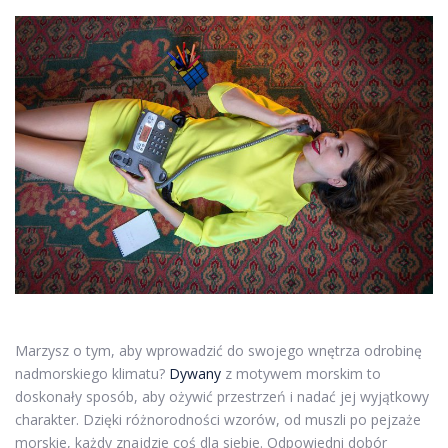
Marzysz o tym, aby wprowadzić do swojego wnętrza odrobinę
nadmorskiego klimatu?
Dywany
z motywem morskim to
doskonały sposób, aby ożywić przestrzeń i nadać jej wyjątkowy
charakter. Dzięki różnorodności wzorów, od muszli po pejzaże
morskie, każdy znajdzie coś dla siebie. Odpowiedni dobór