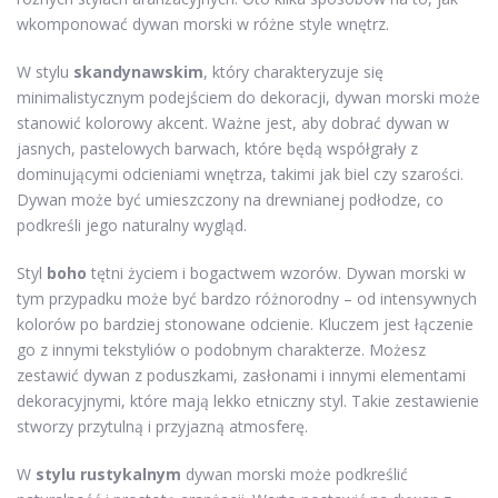
wkomponować dywan morski w różne style wnętrz.
W stylu
skandynawskim
, który charakteryzuje się
minimalistycznym podejściem do dekoracji, dywan morski może
stanowić kolorowy akcent. Ważne jest, aby dobrać dywan w
jasnych, pastelowych barwach, które będą współgrały z
dominującymi odcieniami wnętrza, takimi jak biel czy szarości.
Dywan może być umieszczony na drewnianej podłodze, co
podkreśli jego naturalny wygląd.
Styl
boho
tętni życiem i bogactwem wzorów. Dywan morski w
tym przypadku może być bardzo różnorodny – od intensywnych
kolorów po bardziej stonowane odcienie. Kluczem jest łączenie
go z innymi tekstyliów o podobnym charakterze. Możesz
zestawić dywan z poduszkami, zasłonami i innymi elementami
dekoracyjnymi, które mają lekko etniczny styl. Takie zestawienie
stworzy przytulną i przyjazną atmosferę.
W
stylu rustykalnym
dywan morski może podkreślić