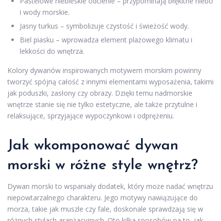
Pastelowe niebieskie odcienie – przypominają błękitne niebo
i wody morskie.
Jasny turkus – symbolizuje czystość i świeżość wody.
Biel piasku – wprowadza element plażowego klimatu i
lekkości do wnętrza.
Kolory dywanów inspirowanych motywem morskim powinny
tworzyć spójną całość z innymi elementami wyposażenia, takimi
jak poduszki, zasłony czy obrazy. Dzięki temu nadmorskie
wnętrze stanie się nie tylko estetyczne, ale także przytulne i
relaksujące, sprzyjające wypoczynkowi i odprężeniu.
Jak wkomponować dywan
morski w różne style wnętrz?
Dywan morski to wspaniały dodatek, który może nadać wnętrzu
niepowtarzalnego charakteru. Jego motywy nawiązujące do
morza, takie jak muszle czy fale, doskonale sprawdzają się w
różnych stylach aranżacyjnych. Oto kilka sposobów na to, jak