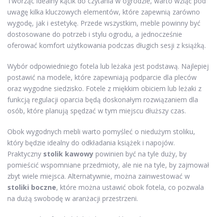
Tworząc idealny kącik do czytania w ogrodzie, warto wziąć pod
uwagę kilka kluczowych elementów, które zapewnią zarówno
wygodę, jak i estetykę. Przede wszystkim, meble powinny być
dostosowane do potrzeb i stylu ogrodu, a jednocześnie
oferować komfort użytkowania podczas długich sesji z książką.
Wybór odpowiedniego fotela lub leżaka jest podstawą. Najlepiej
postawić na modele, które zapewniają podparcie dla pleców
oraz wygodne siedzisko. Fotele z miękkim obiciem lub leżaki z
funkcją regulacji oparcia będą doskonałym rozwiązaniem dla
osób, które planują spędzać w tym miejscu dłuższy czas.
Obok wygodnych mebli warto pomyśleć o niedużym stoliku,
który będzie idealny do odkładania książek i napojów.
Praktyczny
stolik kawowy
powinien być na tyle duży, by
pomieścić wspomniane przedmioty, ale nie na tyle, by zajmował
zbyt wiele miejsca. Alternatywnie, można zainwestować w
stoliki boczne
, które można ustawić obok fotela, co pozwala
na dużą swobodę w aranżacji przestrzeni.