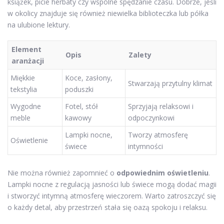
książek, picie herbaty czy wspólne spędzanie czasu. Dobrze, jeśli
w okolicy znajduje się również niewielka biblioteczka lub półka
na ulubione lektury.
Element
Opis
Zalety
aranżacji
Miękkie
Koce, zasłony,
Stwarzają przytulny klimat
tekstylia
poduszki
Wygodne
Fotel, stół
Sprzyjają relaksowi i
meble
kawowy
odpoczynkowi
Lampki nocne,
Tworzy atmosferę
Oświetlenie
świece
intymności
Nie można również zapomnieć o
odpowiednim oświetleniu
.
Lampki nocne z regulacją jasności lub świece mogą dodać magii
i stworzyć intymną atmosferę wieczorem. Warto zatroszczyć się
o każdy detal, aby przestrzeń stała się oazą spokoju i relaksu.