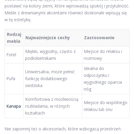
postawić na kolory ziemi, które wprowadzą spokój i przytulność.
Meble z drewnianymi akcentami również doskonale wpisują się
w tę estetykę.
Rodzaj
Najważniejsze cechy
Zastosowanie
mebla
Miękki, wygodny, często z
Miejsce do relaksu i
Fotel
podłokietnikami
rozmowy
Idealna do
Uniwersalna, może pełnić
odpoczynku i
Pufa
funkcję dodatkowego
wygodnego oparcia
siedziska
nóg
Komfortowa z możliwością
Miejsce do wspólnego
Kanapa
rozkładania, w różnych
relaksu lub snu
kształtach
Nie zapomnij też o akcesoriach, które wzbogacą przestrzeń