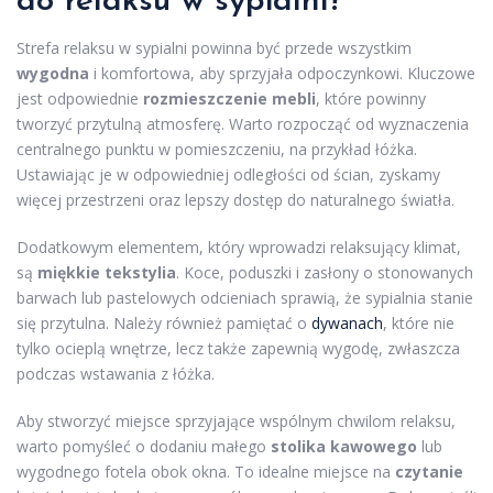
do relaksu w sypialni?
Strefa relaksu w sypialni powinna być przede wszystkim
wygodna
i komfortowa, aby sprzyjała odpoczynkowi. Kluczowe
jest odpowiednie
rozmieszczenie mebli
, które powinny
tworzyć przytulną atmosferę. Warto rozpocząć od wyznaczenia
centralnego punktu w pomieszczeniu, na przykład łóżka.
Ustawiając je w odpowiedniej odległości od ścian, zyskamy
więcej przestrzeni oraz lepszy dostęp do naturalnego światła.
Dodatkowym elementem, który wprowadzi relaksujący klimat,
są
miękkie tekstylia
. Koce, poduszki i zasłony o stonowanych
barwach lub pastelowych odcieniach sprawią, że sypialnia stanie
się przytulna. Należy również pamiętać o
dywanach
, które nie
tylko ocieplą wnętrze, lecz także zapewnią wygodę, zwłaszcza
podczas wstawania z łóżka.
Aby stworzyć miejsce sprzyjające wspólnym chwilom relaksu,
warto pomyśleć o dodaniu małego
stolika kawowego
lub
wygodnego fotela obok okna. To idealne miejsce na
czytanie