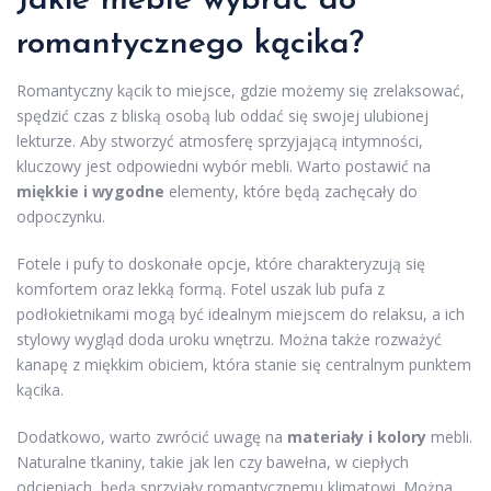
Jakie meble wybrać do
romantycznego kącika?
Romantyczny kącik to miejsce, gdzie możemy się zrelaksować,
spędzić czas z bliską osobą lub oddać się swojej ulubionej
lekturze. Aby stworzyć atmosferę sprzyjającą intymności,
kluczowy jest odpowiedni wybór mebli. Warto postawić na
miękkie i wygodne
elementy, które będą zachęcały do
odpoczynku.
Fotele i pufy to doskonałe opcje, które charakteryzują się
komfortem oraz lekką formą. Fotel uszak lub pufa z
podłokietnikami mogą być idealnym miejscem do relaksu, a ich
stylowy wygląd doda uroku wnętrzu. Można także rozważyć
kanapę z miękkim obiciem, która stanie się centralnym punktem
kącika.
Dodatkowo, warto zwrócić uwagę na
materiały i kolory
mebli.
Naturalne tkaniny, takie jak len czy bawełna, w ciepłych
odcieniach, będą sprzyjały romantycznemu klimatowi. Można