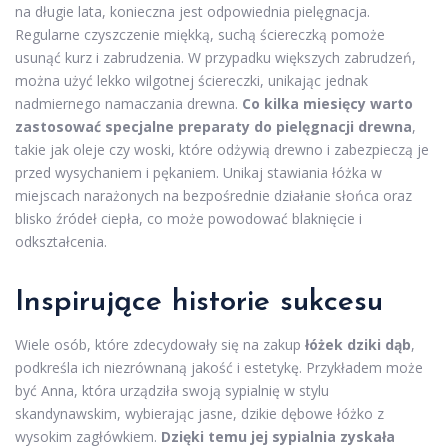
na długie lata, konieczna jest odpowiednia pielęgnacja.
Regularne czyszczenie miękką, suchą ściereczką pomoże
usunąć kurz i zabrudzenia. W przypadku większych zabrudzeń,
można użyć lekko wilgotnej ściereczki, unikając jednak
nadmiernego namaczania drewna.
Co kilka miesięcy warto
zastosować specjalne preparaty do pielęgnacji drewna
,
takie jak oleje czy woski, które odżywią drewno i zabezpieczą je
przed wysychaniem i pękaniem. Unikaj stawiania łóżka w
miejscach narażonych na bezpośrednie działanie słońca oraz
blisko źródeł ciepła, co może powodować blaknięcie i
odkształcenia.
Inspirujące historie sukcesu
Wiele osób, które zdecydowały się na zakup
łóżek dziki dąb
,
podkreśla ich niezrównaną jakość i estetykę. Przykładem może
być Anna, która urządziła swoją sypialnię w stylu
skandynawskim, wybierając jasne, dzikie dębowe łóżko z
wysokim zagłówkiem.
Dzięki temu jej sypialnia zyskała