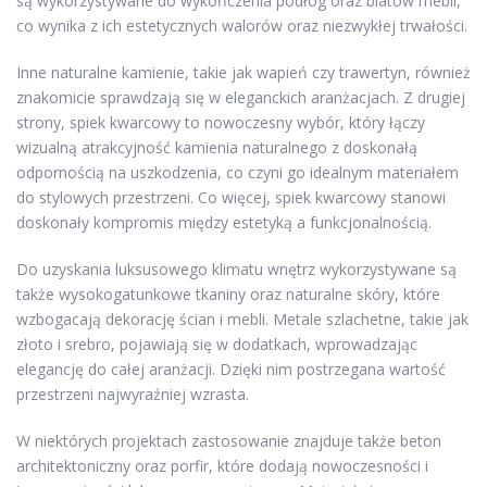
są wykorzystywane do wykończenia podłóg oraz blatów mebli,
co wynika z ich estetycznych walorów oraz niezwykłej trwałości.
Inne naturalne kamienie, takie jak wapień czy trawertyn, również
znakomicie sprawdzają się w eleganckich aranżacjach. Z drugiej
strony, spiek kwarcowy to nowoczesny wybór, który łączy
wizualną atrakcyjność kamienia naturalnego z doskonałą
odpornością na uszkodzenia, co czyni go idealnym materiałem
do stylowych przestrzeni. Co więcej, spiek kwarcowy stanowi
doskonały kompromis między estetyką a funkcjonalnością.
Do uzyskania luksusowego klimatu wnętrz wykorzystywane są
także wysokogatunkowe tkaniny oraz naturalne skóry, które
wzbogacają dekorację ścian i mebli. Metale szlachetne, takie jak
złoto i srebro, pojawiają się w dodatkach, wprowadzając
elegancję do całej aranżacji. Dzięki nim postrzegana wartość
przestrzeni najwyraźniej wzrasta.
W niektórych projektach zastosowanie znajduje także beton
architektoniczny oraz porfir, które dodają nowoczesności i