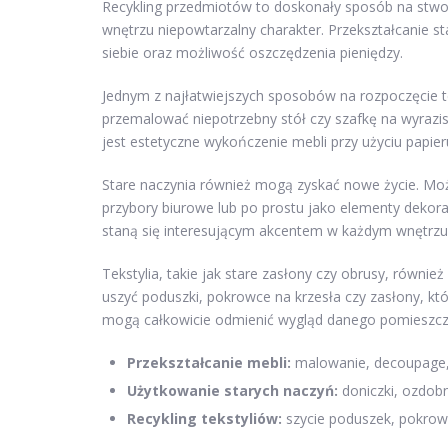
Recykling przedmiotów to doskonały sposób na stwor
wnętrzu niepowtarzalny charakter. Przekształcanie s
siebie oraz możliwość oszczędzenia pieniędzy.
Jednym z najłatwiejszych sposobów na rozpoczęcie te
przemalować niepotrzebny stół czy szafkę na wyrazis
jest estetyczne wykończenie mebli przy użyciu papi
Stare naczynia również mogą zyskać nowe życie. Możn
przybory biurowe lub po prostu jako elementy dekora
staną się interesującym akcentem w każdym wnętrzu
Tekstylia, takie jak stare zasłony czy obrusy, równi
uszyć poduszki, pokrowce na krzesła czy zasłony, kt
mogą całkowicie odmienić wygląd danego pomieszcz
Przekształcanie mebli:
malowanie, decoupage, 
Użytkowanie starych naczyń:
doniczki, ozdobn
Recykling tekstyliów:
szycie poduszek, pokrow