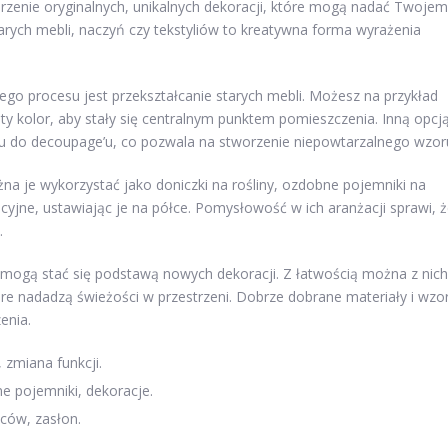
zenie oryginalnych, unikalnych dekoracji, które mogą nadać Twoje
tarych mebli, naczyń czy tekstyliów to kreatywna forma wyrażenia
go procesu jest przekształcanie starych mebli. Możesz na przykład
ty kolor, aby stały się centralnym punktem pomieszczenia. Inną opcj
eru do decoupage’u, co pozwala na stworzenie niepowtarzalnego wzor
a je wykorzystać jako doniczki na rośliny, ozdobne pojemniki na
cyjne, ustawiając je na półce. Pomysłowość w ich aranżacji sprawi, 
.
eż mogą stać się podstawą nowych dekoracji. Z łatwością można z nich
óre nadadzą świeżości w przestrzeni. Dobrze dobrane materiały i wzo
enia.
zmiana funkcji.
e pojemniki, dekoracje.
ców, zasłon.