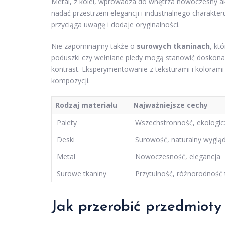
Metal, z kolei, wprowadza do wnętrza nowoczesny a
nadać przestrzeni elegancji i industrialnego charakt
przyciąga uwagę i dodaje oryginalności.
Nie zapominajmy także o
surowych tkaninach
, kt
poduszki czy wełniane pledy mogą stanowić doskonał
kontrast. Eksperymentowanie z teksturami i kolora
kompozycji.
Rodzaj materiału
Najważniejsze cechy
Palety
Wszechstronność, ekologi
Deski
Surowość, naturalny wyglą
Metal
Nowoczesność, elegancja
Surowe tkaniny
Przytulność, różnorodność 
Jak przerobić przedmiot