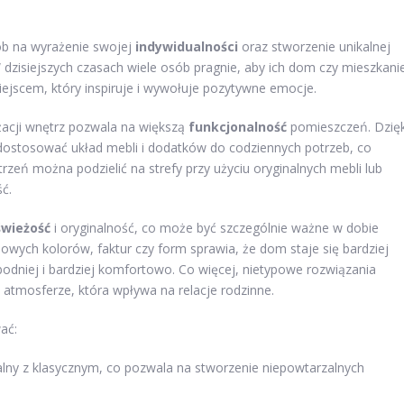
ób na wyrażenie swojej
indywidualności
oraz stworzenie unikalnej
 dzisiejszych czasach wiele osób pragnie, aby ich dom czy mieszkani
miejscem, który inspiruje i wywołuje pozytywne emocje.
żacji wnętrz pozwala na większą
funkcjonalność
pomieszczeń. Dzięk
dostosować układ mebli i dodatków do codziennych potrzeb, co
rzeń można podzielić na strefy przy użyciu oryginalnych mebli lub
ć.
świeżość
i oryginalność, co może być szczególnie ważne w dobie
powych kolorów, faktur czy form sprawia, że dom staje się bardziej
bodniej i bardziej komfortowo. Co więcej, nietypowe rozwiązania
 atmosferze, która wpływa na relacje rodzinne.
ać:
ialny z klasycznym, co pozwala na stworzenie niepowtarzalnych