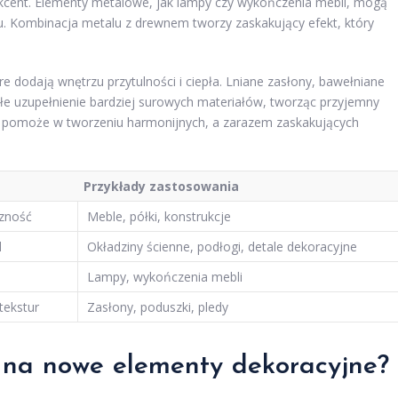
kcent. Elementy metalowe, jak lampy czy wykończenia mebli, mogą
eru. Kombinacja metalu z drewnem tworzy zaskakujący efekt, który
óre dodają wnętrzu przytulności i ciepła. Lniane zasłony, bawełniane
e uzupełnienie bardziej surowych materiałów, tworząc przyjemny
mi pomoże w tworzeniu harmonijnych, a zarazem zaskakujących
Przykłady zastosowania
czność
Meble, półki, konstrukcje
d
Okładziny ścienne, podłogi, detale dekoracyjne
Lampy, wykończenia mebli
tekstur
Zasłony, poduszki, pledy
y na nowe elementy dekoracyjne?