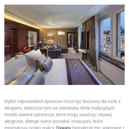
Wybór odpowiednich dywanów może być kluczowy dla osób z
alergiami, zwłaszcza tymi na chemikalia. Wiele tradycyjnych
modeli zawiera substancje, które mogą zaostrzyć objawy
alergiczne, dlatego warto poszukać rozwiązań, które
minimalizują ryzyko reakcji.
Dywany
hypoalergiczne, wykonane z