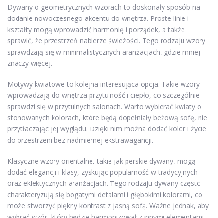
Dywany o geometrycznych wzorach to doskonały sposób na
dodanie nowoczesnego akcentu do wnętrza. Proste linie i
kształty mogą wprowadzić harmonię i porządek, a także
sprawić, że przestrzeń nabierze świeżości. Tego rodzaju wzory
sprawdzają się w minimalistycznych aranżacjach, gdzie mniej
znaczy więcej.
Motywy kwiatowe to kolejna interesująca opcja. Takie wzory
wprowadzają do wnętrza przytulność i ciepło, co szczególnie
sprawdzi się w przytulnych salonach. Warto wybierać kwiaty o
stonowanych kolorach, które będą dopełniały beżową sofę, nie
przytłaczając jej wyglądu. Dzięki nim można dodać kolor i życie
do przestrzeni bez nadmiernej ekstrawagancji.
Klasyczne wzory orientalne, takie jak perskie dywany, mogą
dodać elegancji i klasy, zyskując popularność w tradycyjnych
oraz eklektycznych aranżacjach. Tego rodzaju dywany często
charakteryzują się bogatymi detalami i głębokimi kolorami, co
może stworzyć piękny kontrast z jasną sofą. Ważne jednak, aby
wybrać wzór, który będzie harmonizował z innymi elementami