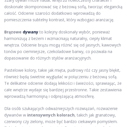
Szary dywan może nadać wnętrzu nowoczesny charakter i
doskonale skomponować się z beżową sofą, tworząc elegancką
całość. Odcienie szarości dodatkowo wprowadzą do
pomieszczenia subtelny kontrast, który wzbogaci aranżację.
Brązowe
dywany
to kolejny doskonały wybór, ponieważ
harmonizują z beżem i wzmacniają naturalny, ciepły klimat
wnętrza. Odcienie brązu mogą różnić się od jasnych, kawowych
tonów po ciemniejsze, czekoladowe barwy, co pozwala na
dopasowanie do różnych stylów aranżacyjnych.
Pastelowe kolory, takie jak mięta, pudrowy róż czy jasny błękit,
również będą świetnie wyglądać w połączeniu z beżową sofą.
Te delikatne odcienie dodają lekkości i świeżości, sprawiając, że
całe wnętrze wydaje się bardziej przestronne. Takie zestawienia
wprowadzą harmonijną i odprężającą atmosferę.
Dla osób szukających odważniejszych rozwiązań, rozważenie
dywanów w
intensywnych kolorach
, takich jak granatowy,
czerwony czy zielony, może być bardzo ciekawym pomysłem.