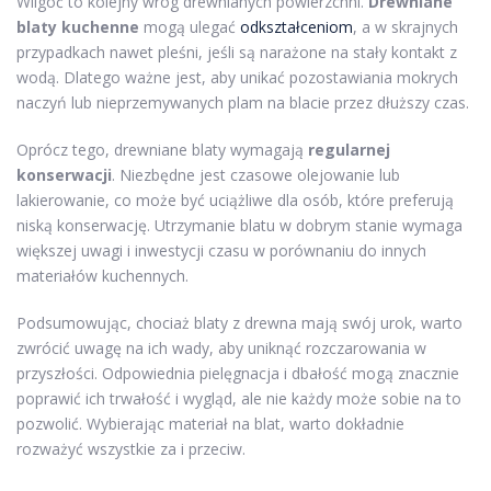
Wilgoć to kolejny wróg drewnianych powierzchni.
Drewniane
blaty kuchenne
mogą ulegać
odkształceniom
, a w skrajnych
przypadkach nawet pleśni, jeśli są narażone na stały kontakt z
wodą. Dlatego ważne jest, aby unikać pozostawiania mokrych
naczyń lub nieprzemywanych plam na blacie przez dłuższy czas.
Oprócz tego, drewniane blaty wymagają
regularnej
konserwacji
. Niezbędne jest czasowe olejowanie lub
lakierowanie, co może być uciążliwe dla osób, które preferują
niską konserwację. Utrzymanie blatu w dobrym stanie wymaga
większej uwagi i inwestycji czasu w porównaniu do innych
materiałów kuchennych.
Podsumowując, chociaż blaty z drewna mają swój urok, warto
zwrócić uwagę na ich wady, aby uniknąć rozczarowania w
przyszłości. Odpowiednia pielęgnacja i dbałość mogą znacznie
poprawić ich trwałość i wygląd, ale nie każdy może sobie na to
pozwolić. Wybierając materiał na blat, warto dokładnie
rozważyć wszystkie za i przeciw.