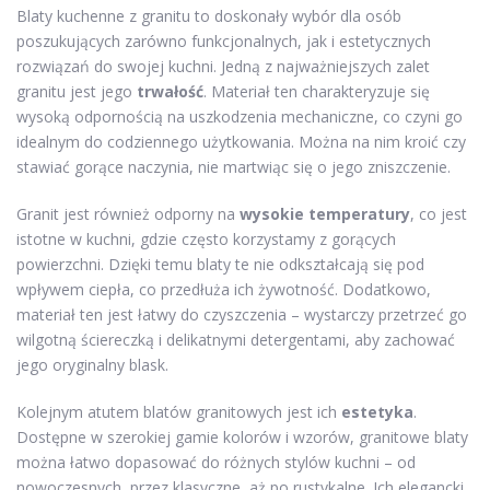
Blaty kuchenne z granitu to doskonały wybór dla osób
poszukujących zarówno funkcjonalnych, jak i estetycznych
rozwiązań do swojej kuchni. Jedną z najważniejszych zalet
granitu jest jego
trwałość
. Materiał ten charakteryzuje się
wysoką odpornością na uszkodzenia mechaniczne, co czyni go
idealnym do codziennego użytkowania. Można na nim kroić czy
stawiać gorące naczynia, nie martwiąc się o jego zniszczenie.
Granit jest również odporny na
wysokie temperatury
, co jest
istotne w kuchni, gdzie często korzystamy z gorących
powierzchni. Dzięki temu blaty te nie odkształcają się pod
wpływem ciepła, co przedłuża ich żywotność. Dodatkowo,
materiał ten jest łatwy do czyszczenia – wystarczy przetrzeć go
wilgotną ściereczką i delikatnymi detergentami, aby zachować
jego oryginalny blask.
Kolejnym atutem blatów granitowych jest ich
estetyka
.
Dostępne w szerokiej gamie kolorów i wzorów, granitowe blaty
można łatwo dopasować do różnych stylów kuchni – od
nowoczesnych, przez klasyczne, aż po rustykalne. Ich elegancki