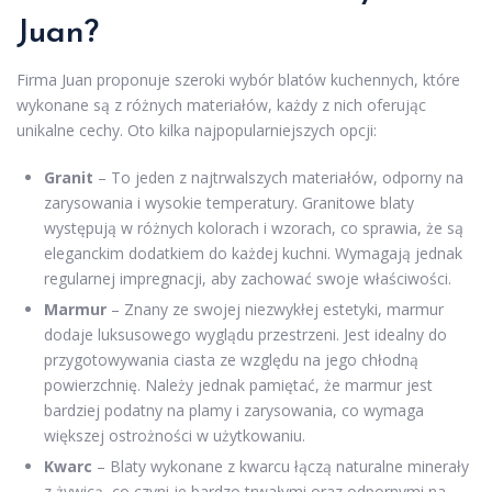
Juan?
Firma Juan proponuje szeroki wybór blatów kuchennych, które
wykonane są z różnych materiałów, każdy z nich oferując
unikalne cechy. Oto kilka najpopularniejszych opcji:
Granit
– To jeden z najtrwalszych materiałów, odporny na
zarysowania i wysokie temperatury. Granitowe blaty
występują w różnych kolorach i wzorach, co sprawia, że są
eleganckim dodatkiem do każdej kuchni. Wymagają jednak
regularnej impregnacji, aby zachować swoje właściwości.
Marmur
– Znany ze swojej niezwykłej estetyki, marmur
dodaje luksusowego wyglądu przestrzeni. Jest idealny do
przygotowywania ciasta ze względu na jego chłodną
powierzchnię. Należy jednak pamiętać, że marmur jest
bardziej podatny na plamy i zarysowania, co wymaga
większej ostrożności w użytkowaniu.
Kwarc
– Blaty wykonane z kwarcu łączą naturalne minerały
z żywicą, co czyni je bardzo trwałymi oraz odpornymi na