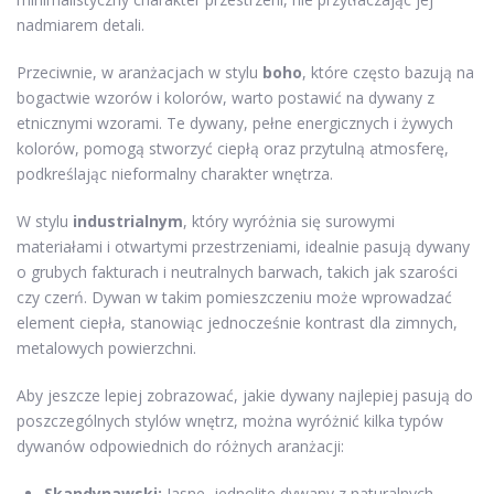
nadmiarem detali.
Przeciwnie, w aranżacjach w stylu
boho
, które często bazują na
bogactwie wzorów i kolorów, warto postawić na dywany z
etnicznymi wzorami. Te dywany, pełne energicznych i żywych
kolorów, pomogą stworzyć ciepłą oraz przytulną atmosferę,
podkreślając nieformalny charakter wnętrza.
W stylu
industrialnym
, który wyróżnia się surowymi
materiałami i otwartymi przestrzeniami, idealnie pasują dywany
o grubych fakturach i neutralnych barwach, takich jak szarości
czy czerń. Dywan w takim pomieszczeniu może wprowadzać
element ciepła, stanowiąc jednocześnie kontrast dla zimnych,
metalowych powierzchni.
Aby jeszcze lepiej zobrazować, jakie dywany najlepiej pasują do
poszczególnych stylów wnętrz, można wyróżnić kilka typów
dywanów odpowiednich do różnych aranżacji:
Skandynawski:
Jasne, jednolite dywany z naturalnych