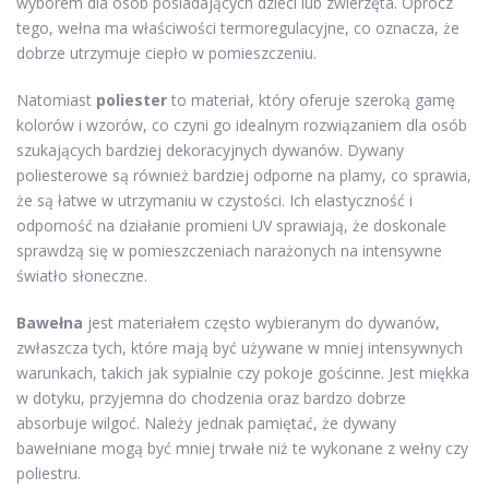
wyborem dla osób posiadających dzieci lub zwierzęta. Oprócz
tego, wełna ma właściwości termoregulacyjne, co oznacza, że
dobrze utrzymuje ciepło w pomieszczeniu.
Natomiast
poliester
to materiał, który oferuje szeroką gamę
kolorów i wzorów, co czyni go idealnym rozwiązaniem dla osób
szukających bardziej dekoracyjnych dywanów. Dywany
poliesterowe są również bardziej odporne na plamy, co sprawia,
że są łatwe w utrzymaniu w czystości. Ich elastyczność i
odporność na działanie promieni UV sprawiają, że doskonale
sprawdzą się w pomieszczeniach narażonych na intensywne
światło słoneczne.
Bawełna
jest materiałem często wybieranym do dywanów,
zwłaszcza tych, które mają być używane w mniej intensywnych
warunkach, takich jak sypialnie czy pokoje gościnne. Jest miękka
w dotyku, przyjemna do chodzenia oraz bardzo dobrze
absorbuje wilgoć. Należy jednak pamiętać, że dywany
bawełniane mogą być mniej trwałe niż te wykonane z wełny czy
poliestru.