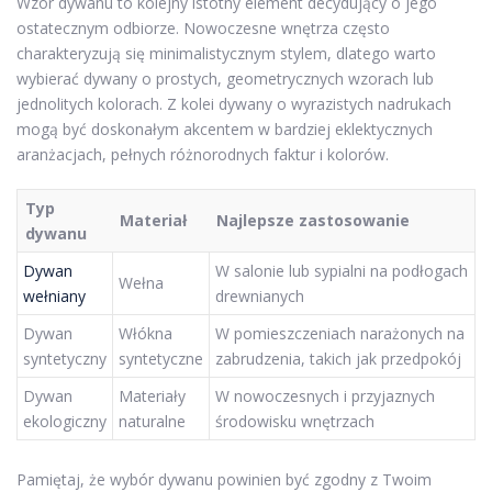
Wzór dywanu to kolejny istotny element decydujący o jego
ostatecznym odbiorze. Nowoczesne wnętrza często
charakteryzują się minimalistycznym stylem, dlatego warto
wybierać dywany o prostych, geometrycznych wzorach lub
jednolitych kolorach. Z kolei dywany o wyrazistych nadrukach
mogą być doskonałym akcentem w bardziej eklektycznych
aranżacjach, pełnych różnorodnych faktur i kolorów.
Typ
Materiał
Najlepsze zastosowanie
dywanu
Dywan
W salonie lub sypialni na podłogach
Wełna
wełniany
drewnianych
Dywan
Włókna
W pomieszczeniach narażonych na
syntetyczny
syntetyczne
zabrudzenia, takich jak przedpokój
Dywan
Materiały
W nowoczesnych i przyjaznych
ekologiczny
naturalne
środowisku wnętrzach
Pamiętaj, że wybór dywanu powinien być zgodny z Twoim