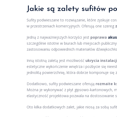
Jakie są zalety sufitów 
Sufity podwieszane to rozwiązanie, które zyskuje co
w przestrzeniach komercyjnych. Oferują one szereg
Jedną z najważniejszych korzyści jest
poprawa
akus
szczególnie istotne w biurach lub miejscach publiczn
zastosowaniu odpowiednich materiałów dźwiękochłon
Inną istotną zaletą jest możliwość
ukrycia instalac
estetyczne wykończenie wnętrza i pozbycie się niees
jednolitą powierzchnię, która dobrze komponuje się 
Dodatkowo, sufity podwieszane oferują
rozmaite ks
Można je wykonywać z płyt gipsowo-kartonowych, ma
elastyczność projektowa pozwala na dostosowanie suf
Oto kilka dodatkowych zalet, jakie niosą za sobą suf