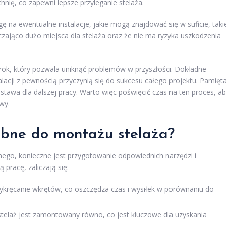
hnię, co zapewni lepsze przyleganie stelaża.
na ewentualne instalacje, jakie mogą znajdować się w suficie, taki
rczająco dużo miejsca dla stelaża oraz że nie ma ryzyka uszkodzenia
rok, który pozwala uniknąć problemów w przyszłości. Dokładne
acji z pewnością przyczynią się do sukcesu całego projektu. Pamięta
tawa dla dalszej pracy. Warto więc poświęcić czas na ten proces, a
wy.
ebne do montażu stelaża?
nego, konieczne jest przygotowanie odpowiednich narzędzi i
pracę, zaliczają się:
zykręcanie wkrętów, co oszczędza czas i wysiłek w porównaniu do
stelaż jest zamontowany równo, co jest kluczowe dla uzyskania