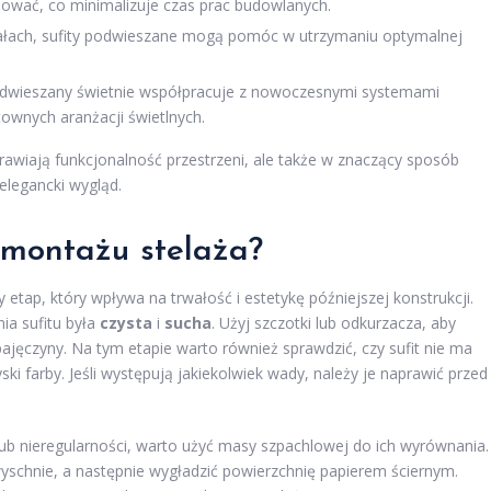
lować, co minimalizuje czas prac budowlanych.
ałach, sufity podwieszane mogą pomóc w utrzymaniu optymalnej
odwieszany świetnie współpracuje z nowoczesnymi systemami
ownych aranżacji świetlnych.
rawiają funkcjonalność przestrzeni, ale także w znaczący sposób
 elegancki wygląd.
 montażu stelaża?
etap, który wpływa na trwałość i estetykę późniejszej konstrukcji.
ia sufitu była
czysta
i
sucha
. Użyj szczotki lub odkurzacza, aby
 pajęczyny. Na tym etapie warto również sprawdzić, czy sufit nie ma
ki farby. Jeśli występują jakiekolwiek wady, należy je naprawić przed
lub nieregularności, warto użyć masy szpachlowej do ich wyrównania.
yschnie, a następnie wygładzić powierzchnię papierem ściernym.