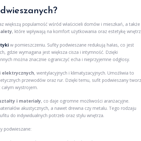
podwieszanych?
raz większą popularność wśród właścicieli domów i mieszkań, a także
zalety
, które wpływają na komfort użytkowania oraz estetykę wnętrz
tyki
w pomieszczeniu. Sufity podwieszane redukują hałas, co jest
ych, gdzie wymagana jest większa cisza i intymność. Dzięki
nych można znacznie ograniczyć echa i nieprzyjemne odgłosy.
ji elektrycznych
, wentylacyjnych i klimatyzacyjnych. Umożliwia to
tetycznych przewodów oraz rur. Dzięki temu, sufit podwieszany twor
z całym wystrojem.
ztałty i materiały
, co daje ogromne możliwości aranżacyjne.
teriałów akustycznych, a nawet drewna czy metalu. Tego rodzaju
itu do indywidualnych potrzeb oraz stylu wnętrza.
ity podwieszane: