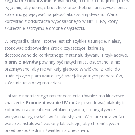
regularne odkurzanie
. Powinno się to robić co najmniej raz w
tygodniu, aby usunąć brud, kurz oraz drobne zanieczyszczenia,
które mogą wpływać na jakość akustyczną dywanu. Warto
korzystać z odkurzacza wyposażonego w filtr HEPA, który
skutecznie zatrzymuje drobne cząsteczki.
W przypadku plam, istotne jest ich szybkie usunięcie. Należy
stosować odpowiednie środki czyszczące, które są
dostosowane do konkretnego materiału dywanu. Przykładowo,
plamy z płynów
powinny być natychmiast osuchane, a nie
przemywane, aby nie wnikały głęboko w włókna. Z kolei do
trudniejszych plam warto użyć specjalistycznych preparatów,
które nie uszkodzą materiału.
Unikanie nadmiernego nasłonecznienia również ma kluczowe
znaczenie.
Promieniowanie UV
może powodować blaknięcie
kolorów oraz osłabienie włókien dywanu, co negatywnie
wpływa na jego właściwości akustyczne. W miarę możliwości
warto zainstalować zasłony lub żaluzje, aby chronić dywan
przed bezpośrednim światłem słonecznym.