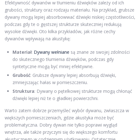
Efektywność dywanów w tłumieniu dźwięków zależy od ich
grubości, struktury oraz rodzaju materiału. Na przykład, grubsze
dywany mogą lepiej absorbowwać dźwięki niskiej częstotliwości,
podczas gdy te o gęstszej strukturze skuteczniej redukują
wysokie dźwięki. Oto kilka przykładów, jak różne cechy
dywanów wpływają na akustykę:
Materiał
:
Dywany wełniane
są znane ze swojej zdolności
do skutecznego tłumienia dźwięków, podczas gdy
syntetyczne mogą być mniej efektywne.
Grubość
: Grubsze dywany lepiej absorbują dźwięki,
zmniejszając hałas w pomieszczeniu.
Struktura
: Dywany o pętelkowej strukturze mogą chłonąć
dźwięki lepiej niż te o gładkiej powierzchni.
Warto zatem dobrze przemyśleć wybór dywanu, zwłaszcza w
większych pomieszczeniach, gdzie akustyka może być
problematyczna. Dobry dywan nie tylko poprawi wygląd
wnętrza, ale także przyczyni się do większego komfortu
akustycznego w codziennym użytkowaniu. Ostatecznie,