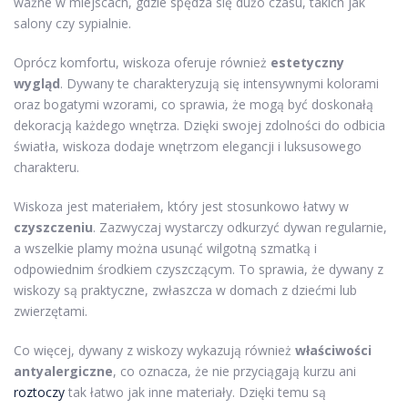
ważne w miejscach, gdzie spędza się dużo czasu, takich jak
salony czy sypialnie.
Oprócz komfortu, wiskoza oferuje również
estetyczny
wygląd
. Dywany te charakteryzują się intensywnymi kolorami
oraz bogatymi wzorami, co sprawia, że mogą być doskonałą
dekoracją każdego wnętrza. Dzięki swojej zdolności do odbicia
światła, wiskoza dodaje wnętrzom elegancji i luksusowego
charakteru.
Wiskoza jest materiałem, który jest stosunkowo łatwy w
czyszczeniu
. Zazwyczaj wystarczy odkurzyć dywan regularnie,
a wszelkie plamy można usunąć wilgotną szmatką i
odpowiednim środkiem czyszczącym. To sprawia, że dywany z
wiskozy są praktyczne, zwłaszcza w domach z dziećmi lub
zwierzętami.
Co więcej, dywany z wiskozy wykazują również
właściwości
antyalergiczne
, co oznacza, że nie przyciągają kurzu ani
roztoczy
tak łatwo jak inne materiały. Dzięki temu są