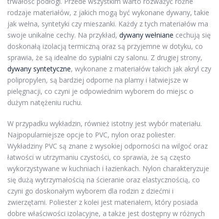
trwałość podłogi. Przede wszystkim warto rozważyć różne
rodzaje materiałów, z jakich mogą być wykonane dywany, takie
jak wełna, syntetyki czy mieszanki. Każdy z tych materiałów ma
swoje unikalne cechy. Na przykład,
dywany wełniane
cechują się
doskonałą izolacją termiczną oraz są przyjemne w dotyku, co
sprawia, że są idealne do sypialni czy salonu. Z drugiej strony,
dywany syntetyczne
, wykonane z materiałów takich jak akryl czy
polipropylen, są bardziej odporne na plamy i łatwiejsze w
pielęgnacji, co czyni je odpowiednim wyborem do miejsc o
dużym natężeniu ruchu.
W przypadku wykładzin, również istotny jest wybór materiału.
Najpopularniejsze opcje to PVC, nylon oraz poliester.
Wykładziny PVC są znane z wysokiej odporności na wilgoć oraz
łatwości w utrzymaniu czystości, co sprawia, że są często
wykorzystywane w kuchniach i łazienkach. Nylon charakteryzuje
się dużą wytrzymałością na ścieranie oraz elastycznością, co
czyni go doskonałym wyborem dla rodzin z dziećmi i
zwierzętami. Poliester z kolei jest materiałem, który posiada
dobre właściwości izolacyjne, a także jest dostępny w różnych