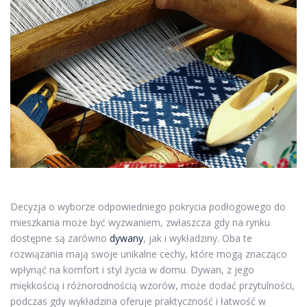
Decyzja o wyborze odpowiedniego pokrycia podłogowego do
mieszkania może być wyzwaniem, zwłaszcza gdy na rynku
dostępne są zarówno
dywany
, jak i wykładziny. Oba te
rozwiązania mają swoje unikalne cechy, które mogą znacząco
wpłynąć na komfort i styl życia w domu. Dywan, z jego
miękkością i różnorodnością wzorów, może dodać przytulności,
podczas gdy wykładzina oferuje praktyczność i łatwość w