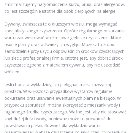
zminimalizujemy nagromadzenie kurzu, brudu oraz alergenów,
co jest szczególnie istotne dla osób cierpiących na alergie.
Dywany, zwłaszcza te o dłuższym włosiu, mogą wymagać
specjalistycznego czyszczenia. Oprócz regularnego odkurzania,
warto zainwestować w okresowe głębsze czyszczenie, które
usunie plamy oraz odświeży ich wygląd. Możesz to zrobić
samodzielnie przy użyciu odpowiednich środków czyszczących
lub zlecić profesjonalnej firmie. Istotne jest, aby dobrać środki
czyszczące zgodne z materiałem dywanu, aby nie uszkodzić
włókien.
Jeśli chodzi o wykładziny, ich pielęgnacja jest zazwyczaj
prostsza. W większości przypadków wystarczy regularne
odkurzanie oraz usuwanie ewentualnych plam na bieżąco. W
przypadku zabrudzeń, można skorzystać z mieszanki wody i
łagodnego środka czyszczącego. Ważne jest, aby nie stosować
zbyt dużej ilości wody, ponieważ może to prowadzić do
powstawania pleśni. Również dla wykładzin warto
przeprowadzać głębsze czyszczenie co jakiś czas, co przedłuży