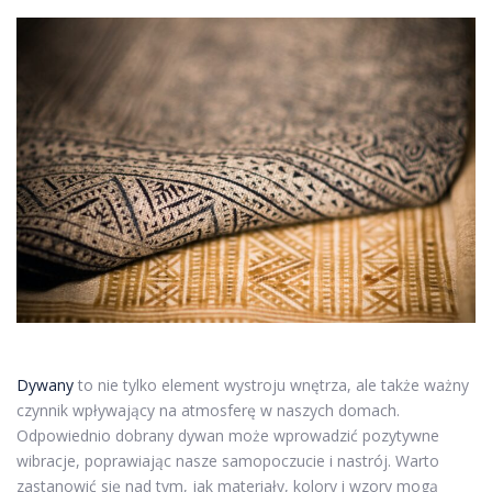
Dywany
to nie tylko element wystroju wnętrza, ale także ważny
czynnik wpływający na atmosferę w naszych domach.
Odpowiednio dobrany dywan może wprowadzić pozytywne
wibracje, poprawiając nasze samopoczucie i nastrój. Warto
zastanowić się nad tym, jak materiały, kolory i wzory mogą