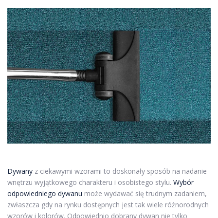
Dywany
z ciekawymi wzorami to doskonały sposób na nadanie
wnętrzu wyjątkowego charakteru i osobistego stylu.
Wybór
odpowiedniego dywanu
może wydawać się trudnym zadaniem,
zwłaszcza gdy na rynku dostępnych jest tak wiele różnorodnych
wzorów i kolorów. Odpowiednio dobrany dywan nie tylko