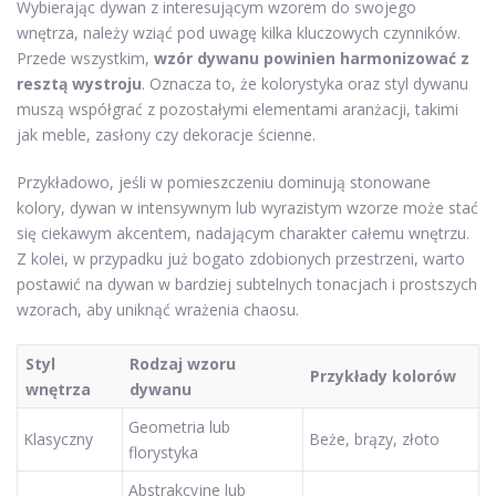
Wybierając dywan z interesującym wzorem do swojego
wnętrza, należy wziąć pod uwagę kilka kluczowych czynników.
Przede wszystkim,
wzór dywanu powinien harmonizować z
resztą wystroju
. Oznacza to, że kolorystyka oraz styl dywanu
muszą współgrać z pozostałymi elementami aranżacji, takimi
jak meble, zasłony czy dekoracje ścienne.
Przykładowo, jeśli w pomieszczeniu dominują stonowane
kolory, dywan w intensywnym lub wyrazistym wzorze może stać
się ciekawym akcentem, nadającym charakter całemu wnętrzu.
Z kolei, w przypadku już bogato zdobionych przestrzeni, warto
postawić na dywan w bardziej subtelnych tonacjach i prostszych
wzorach, aby uniknąć wrażenia chaosu.
Styl
Rodzaj wzoru
Przykłady kolorów
wnętrza
dywanu
Geometria lub
Klasyczny
Beże, brązy, złoto
florystyka
Abstrakcyjne lub