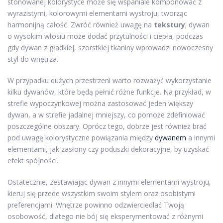
stonowanej kolorystyce może się wspaniale komponować z
wyrazistymi, kolorowymi elementami wystroju, tworząc
harmonijną całość. Zwróć również uwagę na
tekstury
; dywan
o wysokim włosiu może dodać przytulności i ciepła, podczas
gdy dywan z gładkiej, szorstkiej tkaniny wprowadzi nowoczesny
styl do wnętrza.
W przypadku dużych przestrzeni warto rozważyć wykorzystanie
kilku dywanów, które będą pełnić różne funkcje. Na przykład, w
strefie wypoczynkowej można zastosować jeden większy
dywan, a w strefie jadalnej mniejszy, co pomoże zdefiniować
poszczególne obszary. Oprócz tego, dobrze jest również brać
pod uwagę kolorystyczne powiązania między
dywanem
a innymi
elementami, jak zasłony czy poduszki dekoracyjne, by uzyskać
efekt spójności.
Ostatecznie, zestawiając dywan z innymi elementami wystroju,
kieruj się przede wszystkim swoim stylem oraz osobistymi
preferencjami. Wnętrze powinno odzwierciedlać Twoją
osobowość, dlatego nie bój się eksperymentować z różnymi