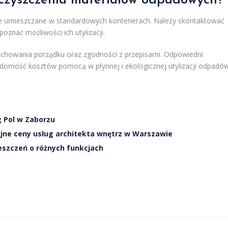
eczyszczenia materiałów odpadowych?
ie umieszczane w standardowych kontenerach. Należy skontaktować
oznać możliwości ich utylizacji.
achowania porządku oraz zgodności z przepisami. Odpowiedni
omość kosztów pomocą w płynnej i ekologicznej utylizacji odpadó
g Pol w Zaborzu
jne ceny usług architekta wnętrz w Warszawie
szczeń o różnych funkcjach