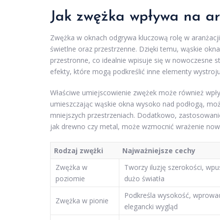
Jak zwężka wpływa na ar
Zwężka w oknach odgrywa kluczową rolę w aranżacj
świetlne oraz przestrzenne. Dzięki temu, wąskie okn
przestronne, co idealnie wpisuje się w nowoczesne s
efekty, które mogą podkreślić inne elementy wystroju,
Właściwe umiejscowienie zwężek może również wpływ
umieszczając wąskie okna wysoko nad podłogą, możn
mniejszych przestrzeniach. Dodatkowo, zastosowan
jak drewno czy metal, może wzmocnić wrażenie nowoc
Rodzaj zwężki
Najważniejsze cechy
Zwężka w
Tworzy iluzję szerokości, wp
poziomie
dużo światła
Podkreśla wysokość, wprowa
Zwężka w pionie
elegancki wygląd