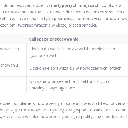
ość do umieszczania okien w
nietypowych miejscach
, co otwiera
temu rozwiązaniu można zastosować duże okna w pomieszczeniach o
wietlenie. Takie okna nie tylko poprawiają komfort życia domowników
zeniom, tworząc wrażenie większej przestronności.
Najlepsze zastosowanie
 w wąskich
Idealna do wąskich korytarzy lub pomieszczeń
gospodarczych.
achowaniu
Doskonale sprawdza się w nowoczesnych loftach.
Używana w projektach architektonicznych o
unikalnych wymaganiach.
bardziej popularne w nowoczesnym budownictwie. Architekci doceniaj
i korzystają z możliwości kreatywnego zagospodarowania przestrzeni.
w, które łączą w sobie nowoczesny design z praktycznym podejściem