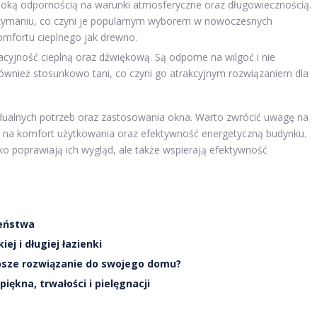
ysoką odpornością na warunki atmosferyczne oraz długowiecznością.
utrzymaniu, co czyni je popularnym wyborem w nowoczesnych
omfortu cieplnego jak drewno.
cyjność cieplną oraz dźwiękową. Są odporne na wilgoć i nie
również stosunkowo tani, co czyni go atrakcyjnym rozwiązaniem dla
idualnych potrzeb oraz zastosowania okna. Warto zwrócić uwagę na
 na komfort użytkowania oraz efektywność energetyczną budynku.
ko poprawiają ich wygląd, ale także wspierają efektywność
zeństwa
j i długiej łazienki
epsze rozwiązanie do swojego domu?
ękna, trwałości i pielęgnacji