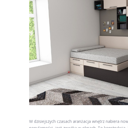
W dzisiejszych czasach aranżacja wnętrz nabiera no
popularności, jest zwężka w oknach. To konstrukcja, k