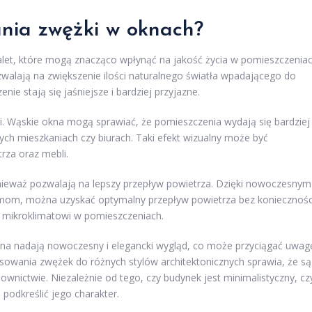
ania zwężki w oknach?
alet, które mogą znacząco wpłynąć na jakość życia w pomieszczenia
walają na zwiększenie ilości naturalnego światła wpadającego do
ie stają się jaśniejsze i bardziej przyjazne.
ni. Wąskie okna mogą sprawiać, że pomieszczenia wydają się bardziej
ych mieszkaniach czy biurach. Taki efekt wizualny może być
rza oraz mebli.
nieważ pozwalają na lepszy przepływ powietrza. Dzięki nowoczesnym
amom, można uzyskać optymalny przepływ powietrza bez koniecznośc
u mikroklimatowi w pomieszczeniach.
kna nadają nowoczesny i elegancki wygląd, co może przyciągać uwag
sowania zwężek do różnych stylów architektonicznych sprawia, że są
ictwie. Niezależnie od tego, czy budynek jest minimalistyczny, cz
podkreślić jego charakter.