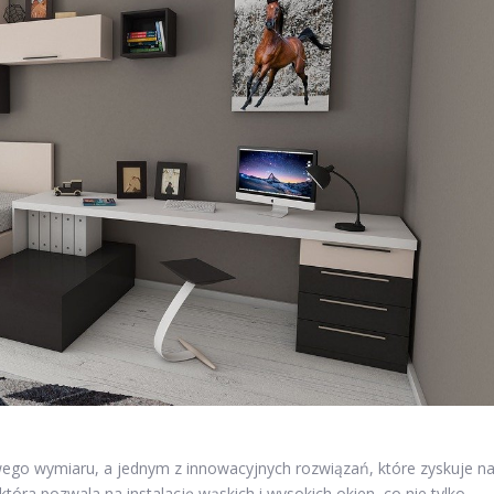
wego wymiaru, a jednym z innowacyjnych rozwiązań, które zyskuje n
tóra pozwala na instalację wąskich i wysokich okien, co nie tylko