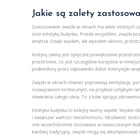
Jakie są zalety zastosow
Zastosowanie zwężki w oknach ma wiele istotnych z
oraz estetykę budynku. Przede wszystkim, zwężki poz
wnętrza. Dzięki wąskim, ale wysokim oknom, przestrzen
Kolejną zaletą jest optyczne powiększenie przestrze
przestronne, co jest szczególnie korzystne w mniejsz
podkreślony przez odpowiedni dobór kolorystyki wnęt
Zwężki w oknach również poprawiają wentylację, po
rozwiązaniom technicznym, na przykład uchylnym r
otwierania całego okna. To z kolei sprzyja zdrowem
Estetyka budynku to kolejny ważny aspekt. Wąskie o
i zwiększać wartość nieruchomości. Możliwość dosto
one wszechstronnie stosowane w nowoczesnym budown
bardziej tradycyjny, zwężki mogą się wkomponować i 