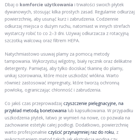
Dbaj o
komforcie użytkowania
i trwałości swoich płytek
dywanowych, stosując kilka prostych zasad. Regularnie odkurzaj
powierzchnię, aby usunąć kurz i zabrudzenia. Codziennie
odkurzaj miejsca o dużym ruchu, natomiast w innych strefach
wystarczy robić to co 2–3 dni. Używaj odkurzacza z rotacyjną
szczotką walcową oraz filtrem HEPA.
Natychmiastowo usuwaj plamy za pomocą metody
tampowania. Wykorzystuj wilgotny, biały ręcznik oraz delikatne
detergenty. Pamiętaj, aby tylko dociskać tkaninę do plamy,
unikaj szorowania, które może uszkodzić włókna. Warto
również zastosować impregnaty, które tworzą ochronną
powłokę, ograniczając chłonność i zabrudzenia.
Co jakiś czas przeprowadzaj
czyszczenie pielęgnacyjne, na
przykład metodą bonetowania
lub kapsułkowania. W przypadku
uszkodzenia płytek, łatwo je wymień na nowe, co pozwala na
zachowanie estetyki całej podłogi. Dodatkowo, powierzchnię
warto profesjonalnie
czyścić przynajmniej raz do roku
, z
wykorzystaniem metod takich jak ekstrakcja wodna czy