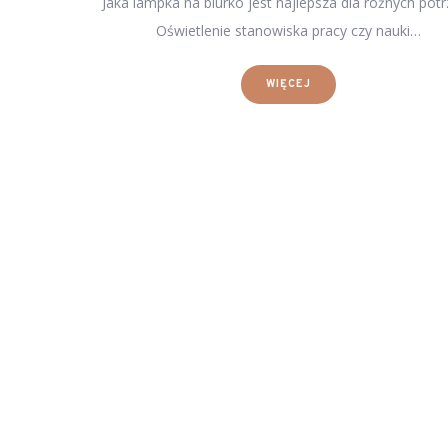
Jaka lampka na biurko jest najlepsza dla różnych pot
Oświetlenie stanowiska pracy czy nauki…
WIĘCEJ