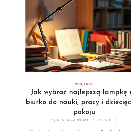
WNĘTRZE
Jak wybrać najlepszą lampkę 
biurko do nauki, pracy i dziecię
pokoju
by
DESIGNCARPET.PL
2025-11-14