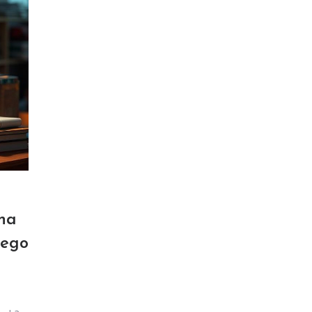
na
cego